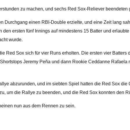
rstunden zu machen, und sechs Red Sox-Reliever beendeten ge
en Durchgang einen RBI-Double erzielte, und eine Zeit lang sa
 den ersten fünf Innings auf mindestens 15 Batter und erlaubte J
acht wurde.
e Red Sox sich für vier Runs erholten. Die ersten vier Batters d
Shortstops Jeremy Peña und dann Rookie Ceddanne Rafaela nac
llye abzurunden, und im siebten Spiel hatten die Red Sox die
g zu, um die Rallye zu beenden, und die Red Sox konnten den Rü
cheinen nun aus dem Rennen zu sein.