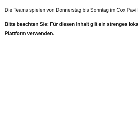
Die Teams spielen von Donnerstag bis Sonntag im Cox Pavil
Bitte beachten Sie: Für diesen Inhalt gilt ein strenges lo
Plattform verwenden.
Zu den Kommentaren springen ↓
CNN – Regional
Bitte beachten Sie: Für diesen Inhalt gil
auf keiner Plattform verwenden.
Previers