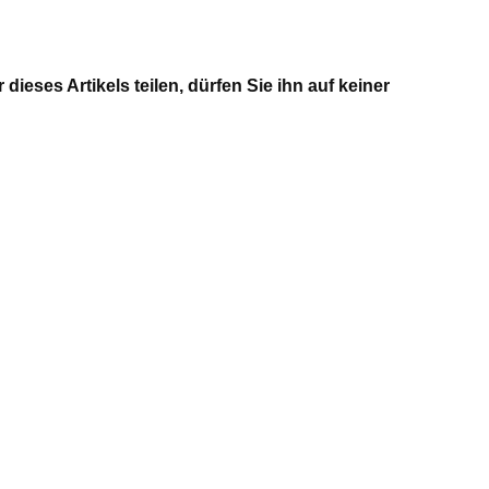
ieses Artikels teilen, dürfen Sie ihn auf keiner
t wie der Autor dieses Artikels teilen, dürfen Sie ihn
Nächste