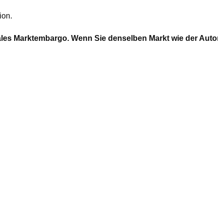
ion.
kales Marktembargo. Wenn Sie denselben Markt wie der Autor d
t ein strenges lokales Marktembargo. Wenn Sie denselben Mark
Zurück zur Liste
NAVIGATION