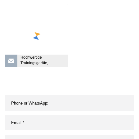
Cardio-Silent-Gerät
Krafttraining, Sportartikel,
Street Workout,
Fitnessstudio, Maschine,
Sky Stepper,
kommerzielle Outdoor-
Fitnessgeräte
Hochwertige
Trainingsgeräte,
Krafttraining, Fitness,
robuste,
gewichtsunterstützte DIP-
und Kinn-Kombi-
Doppelfunktions-
Fitnessgeräte für den
privaten und
gewerblichen Gebrauch