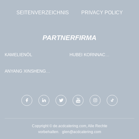
SEITENVERZEICHNIS
PRIVACY POLICY
PARTNERFIRMA
KAMELIENÖL
HUBEI KORNNAC
PHARMAZEUTISCH CO ., LTD
.
ANYANG XINSHENG
MASCHINE WERKZEUG CO.,
LTD.
Copyright © de.acdcatering.com, Alle Rechte
vorbehalten.
glen@acdcatering.com