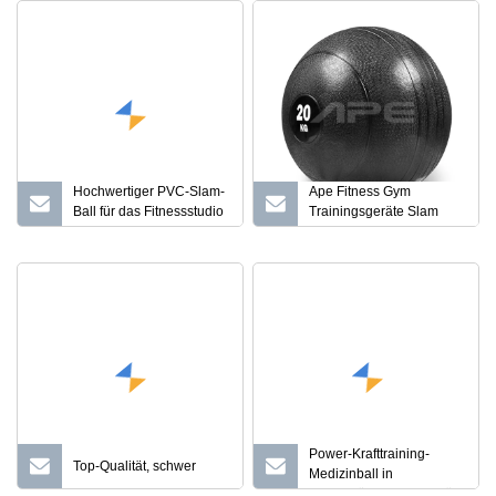
Hochwertiger PVC-Slam-
Ape Fitness Gym
Ball für das Fitnessstudio
Trainingsgeräte Slam
mit individuellem Logo im
Balls
Großhandel
Power-Krafttraining-
Top-Qualität, schwer
Medizinball in
handelsüblicher Qualität,