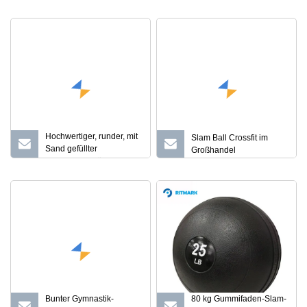
Gummi-Fitness-Slam-Ball
Hochwertiger, runder, mit
Slam Ball Crossfit im
Sand gefüllter
Großhandel
Gewichtsball für das
Fitnessstudio im
Großhandel
Bunter Gymnastik-
80 kg Gummifaden-Slam-